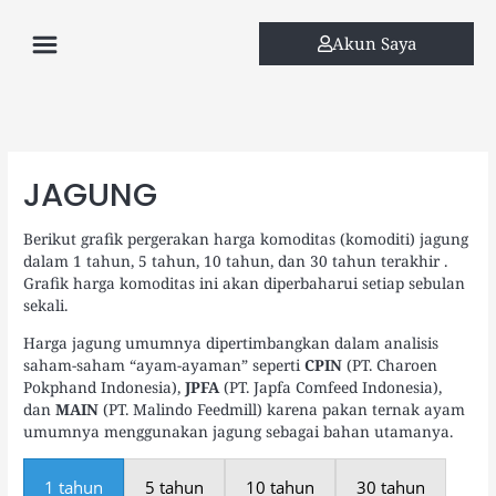
Skip
Menu
to
Akun Saya
content
JAGUNG
Berikut grafik pergerakan harga komoditas (komoditi) jagung
dalam 1 tahun, 5 tahun, 10 tahun, dan 30 tahun terakhir .
Grafik harga komoditas ini akan diperbaharui setiap sebulan
sekali.
Harga jagung umumnya dipertimbangkan dalam analisis
saham-saham “ayam-ayaman” seperti
CPIN
(PT. Charoen
Pokphand Indonesia),
JPFA
(PT. Japfa Comfeed Indonesia),
dan
MAIN
(PT. Malindo Feedmill) karena pakan ternak ayam
umumnya menggunakan jagung sebagai bahan utamanya.
1 tahun
5 tahun
10 tahun
30 tahun