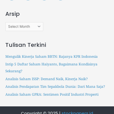
c
o
o
h
c
c
Arsip
k
k
f
p
p
o
a
a
r
p
p
:
e
e
Tulisan Terkini
r
r
s
s
Mengulik Kinerja Saham BBTN: Rajanya KPR Indonesia
.
.
Intip 5 Daftar Saham Haiyanto, Bagaimana Kondisinya
i
i
Sekarang?
d
d
I
T
Analisis Saham ISSP: Demand Naik, Kinerja Naik?
n
r
Analisis Pendapatan Tim Sepakbola Dunia: Dari Mana Saja?
s
a
Analisis Saham GPRA: Sentimen Positif Industri Properti
t
k
a
t
g
e
Copyright © 2025 |
stockpapers.id