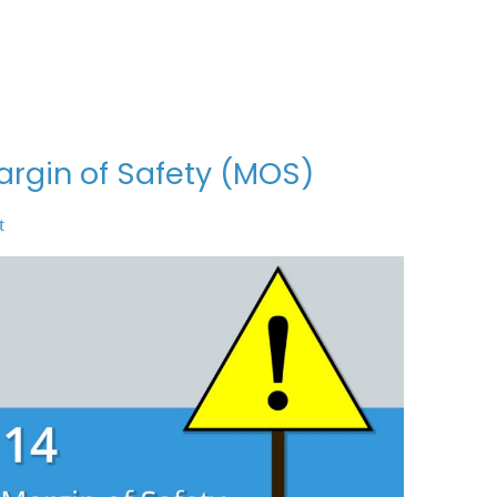
rgin of Safety (MOS)
t