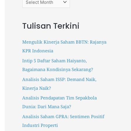
r
p
p
e
e
:
r
r
Tulisan Terkini
s
s
.
.
i
i
Mengulik Kinerja Saham BBTN: Rajanya
d
d
KPR Indonesia
I
T
Intip 5 Daftar Saham Haiyanto,
n
r
Bagaimana Kondisinya Sekarang?
s
a
t
k
Analisis Saham ISSP: Demand Naik,
a
t
Kinerja Naik?
g
e
Analisis Pendapatan Tim Sepakbola
r
e
Dunia: Dari Mana Saja?
a
r
m
Analisis Saham GPRA: Sentimen Positif
Industri Properti