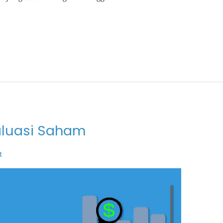
aluasi Saham
t