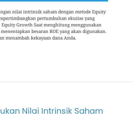
ungan nilai intrinsik saham dengan metode Equity
empertimbangkan pertumbuhan ekuitas yang
ode Equity Growth Saat menghitung menggunakan
us menentapkan besaran ROE yang akan digunakan.
akan menambah kekayaan dana Anda.
an Nilai Intrinsik Saham