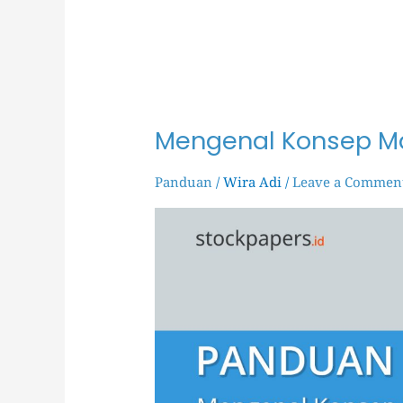
Mengenal Konsep Ma
Mengenal
Konsep
Margin
Panduan
/
Wira Adi
/
Leave a Commen
of
Safety
(MOS)