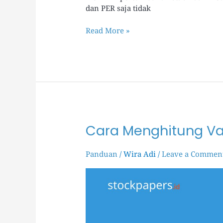
dan PER saja tidak
Read More »
Cara Menghitung V
Cara
Menghitung
Valuasi
Panduan
/
Wira Adi
/
Leave a Commen
Saham