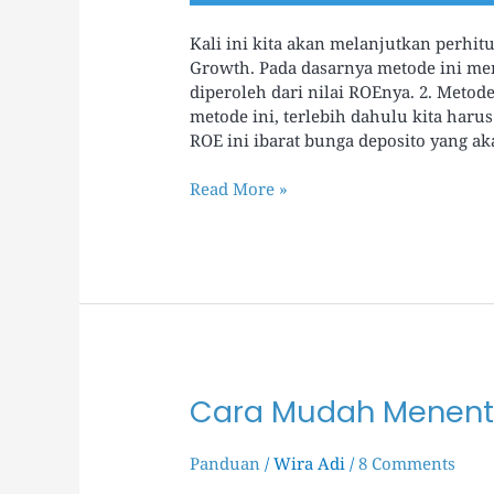
Kali ini kita akan melanjutkan perhit
Growth. Pada dasarnya metode ini m
diperoleh dari nilai ROEnya. 2. Met
metode ini, terlebih dahulu kita har
ROE ini ibarat bunga deposito yang 
Read More »
Cara Mudah Menentuk
Cara
Mudah
Menentukan
Panduan
/
Wira Adi
/
8 Comments
Nilai