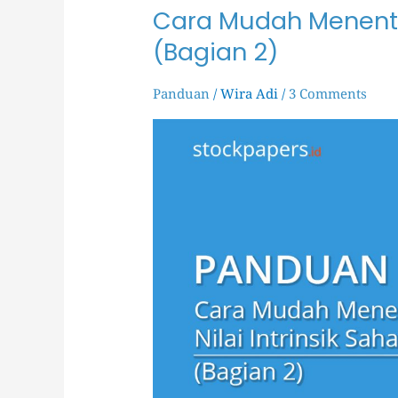
Cara Mudah Menentuk
Cara
Mudah
(Bagian 2)
Menentukan
Nilai
Intrinsik
Panduan
/
Wira Adi
/
3 Comments
Saham
(Bagian
2)