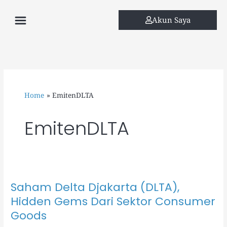
Skip
Menu
to
Akun Saya
content
Home
EmitenDLTA
EmitenDLTA
Saham Delta Djakarta (DLTA),
Saham
Delta
Hidden Gems Dari Sektor Consumer
Djakarta
Goods
(DLTA),
Hidden