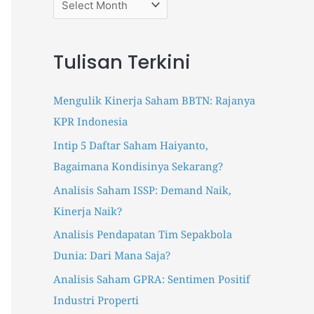
r
p
p
e
e
:
r
r
Tulisan Terkini
s
s
.
.
i
i
Mengulik Kinerja Saham BBTN: Rajanya
d
d
KPR Indonesia
I
T
Intip 5 Daftar Saham Haiyanto,
n
r
Bagaimana Kondisinya Sekarang?
s
a
t
k
Analisis Saham ISSP: Demand Naik,
a
t
Kinerja Naik?
g
e
Analisis Pendapatan Tim Sepakbola
r
e
Dunia: Dari Mana Saja?
a
r
m
Analisis Saham GPRA: Sentimen Positif
Industri Properti