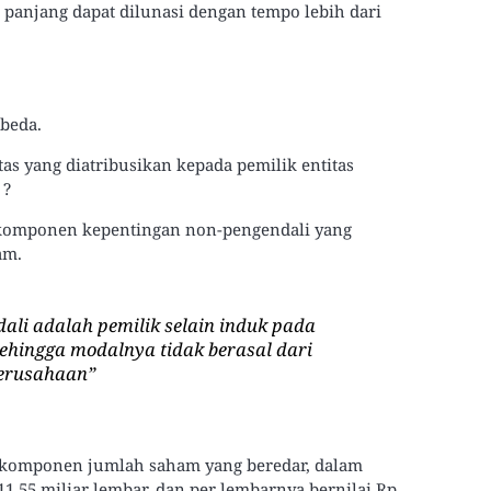
a panjang dapat dilunasi dengan tempo lebih dari
rbeda.
itas yang diatribusikan kepada pemilik entitas
 ?
 komponen kepentingan non-pengendali yang
am.
ali adalah pemilik selain induk pada
ehingga modalnya tidak berasal dari
erusahaan
”
 komponen jumlah saham yang beredar, dalam
1,55 miliar lembar, dan per lembarnya bernilai Rp