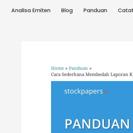
Skip
to
Analisa Emiten
Blog
Panduan
Cata
content
Home
Panduan
Cara Sederhana Membedah Laporan Ke