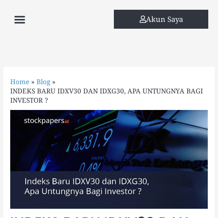
Skip
Menu
to
Akun Saya
content
Home
Blog
INDEKS BARU IDXV30 DAN IDXG30, APA UNTUNGNYA BAGI
INVESTOR ?