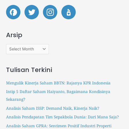
p
a
S
S
r
t
t
c
o
o
h
c
c
Arsip
k
k
f
p
p
o
a
a
r
p
p
:
e
e
Tulisan Terkini
r
r
s
s
Mengulik Kinerja Saham BBTN: Rajanya KPR Indonesia
.
.
Intip 5 Daftar Saham Haiyanto, Bagaimana Kondisinya
i
i
Sekarang?
d
d
I
T
Analisis Saham ISSP: Demand Naik, Kinerja Naik?
n
r
Analisis Pendapatan Tim Sepakbola Dunia: Dari Mana Saja?
s
a
Analisis Saham GPRA: Sentimen Positif Industri Properti