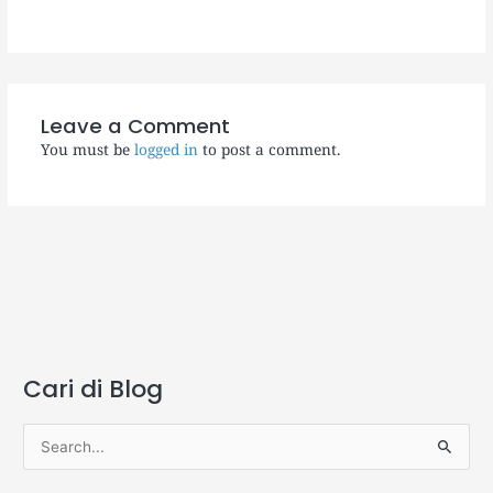
Leave a Comment
You must be
logged in
to post a comment.
Cari di Blog
A
r
s
S
i
e