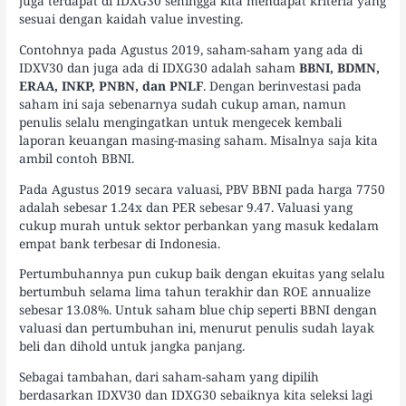
juga terdapat di IDXG30 sehingga kita mendapat kriteria yang
sesuai dengan kaidah value investing.
Contohnya pada Agustus 2019, saham-saham yang ada di
IDXV30 dan juga ada di IDXG30 adalah saham
BBNI, BDMN,
ERAA, INKP, PNBN, dan PNLF
. Dengan berinvestasi pada
saham ini saja sebenarnya sudah cukup aman, namun
penulis selalu mengingatkan untuk mengecek kembali
laporan keuangan masing-masing saham. Misalnya saja kita
ambil contoh BBNI.
Pada Agustus 2019 secara valuasi, PBV BBNI pada harga 7750
adalah sebesar 1.24x dan PER sebesar 9.47. Valuasi yang
cukup murah untuk sektor perbankan yang masuk kedalam
empat bank terbesar di Indonesia.
Pertumbuhannya pun cukup baik dengan ekuitas yang selalu
bertumbuh selama lima tahun terakhir dan ROE annualize
sebesar 13.08%. Untuk saham blue chip seperti BBNI dengan
valuasi dan pertumbuhan ini, menurut penulis sudah layak
beli dan dihold untuk jangka panjang.
Sebagai tambahan, dari saham-saham yang dipilih
berdasarkan IDXV30 dan IDXG30 sebaiknya kita seleksi lagi