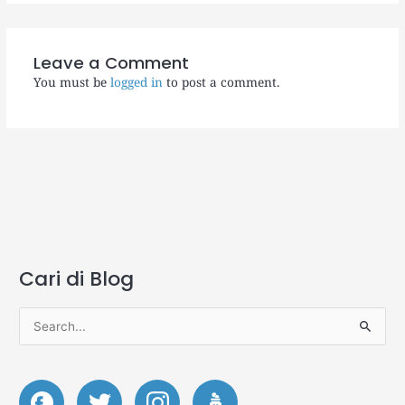
Leave a Comment
You must be
logged in
to post a comment.
Cari di Blog
A
r
s
S
i
e
p
a
S
S
r