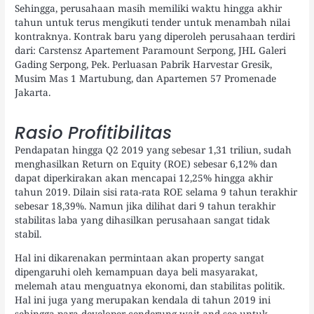
Sehingga, perusahaan masih memiliki waktu hingga akhir
tahun untuk terus mengikuti tender untuk menambah nilai
kontraknya. Kontrak baru yang diperoleh perusahaan terdiri
dari: Carstensz Apartement Paramount Serpong, JHL Galeri
Gading Serpong, Pek. Perluasan Pabrik Harvestar Gresik,
Musim Mas 1 Martubung, dan Apartemen 57 Promenade
Jakarta.
Rasio Profitibilitas
Pendapatan hingga Q2 2019 yang sebesar 1,31 triliun, sudah
menghasilkan Return on Equity (ROE) sebesar 6,12% dan
dapat diperkirakan akan mencapai 12,25% hingga akhir
tahun 2019. Dilain sisi rata-rata ROE selama 9 tahun terakhir
sebesar 18,39%. Namun jika dilihat dari 9 tahun terakhir
stabilitas laba yang dihasilkan perusahaan sangat tidak
stabil.
Hal ini dikarenakan permintaan akan property sangat
dipengaruhi oleh kemampuan daya beli masyarakat,
melemah atau menguatnya ekonomi, dan stabilitas politik.
Hal ini juga yang merupakan kendala di tahun 2019 ini
sehingga para developer cenderung wait and see untuk