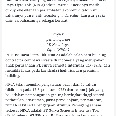
Raya Cipta Tbk. (NRCA) selain karena kinerjanya masih
cukup oke ditengah perlambatan ekonomi ditahun ini,
sahamnya pun masih tergolong
undervalue
. Langsung saja
disimak bahasannya sebagai berikut.
Proyek
pembangunan
PT. Nusa Raya
Cipta (NRCA)
PT. Nusa Raya Cipta Tbk. (NRCA) adalah salah satu building
contractor company swasta di Indonesia yang merupakan
anak perusahaan PT. Surya Semesta Internusa Tbk (SSIA) dan
memiliki fokus pada konstruksi high risk dan premium
building.
NRCA telah memiliki pengalaman lebih dari 40 tahun
(didirikan pada 17 September 1975) dan rekam jejak yang
baik dalam pembangunan gedung bertingkat tinggi seperti
perhotelan, apartemen, pusat perbelanjaan, perkantoran,
rumah sakit serta pengerjaan struktur. Pemegang saham
terbesar NRCA adalah PT. Surya Semesta Internusa Tbk.
(SSIA) sebesar 63,35% dan PT Saratoga Investama Sedaya