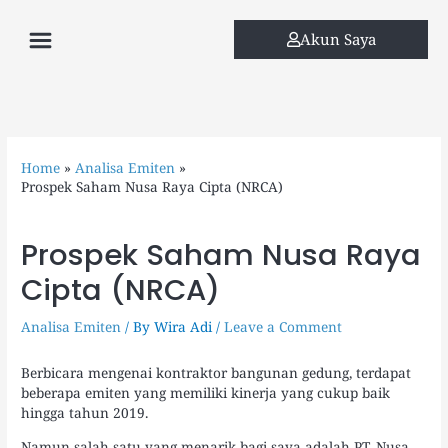
Skip
Menu
to
Akun Saya
content
Home
Analisa Emiten
Prospek Saham Nusa Raya Cipta (NRCA)
Prospek Saham Nusa Raya
Cipta (NRCA)
Analisa Emiten
/ By
Wira Adi
/
Leave a Comment
Berbicara mengenai kontraktor bangunan gedung, terdapat
beberapa emiten yang memiliki kinerja yang cukup baik
hingga tahun 2019.
Namun salah satu yang menarik bagi saya adalah PT. Nusa