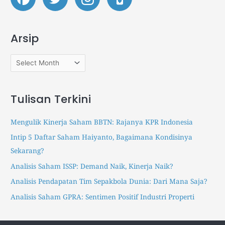
t
t
c
o
o
h
c
c
Arsip
k
k
f
p
p
o
a
a
r
p
p
:
e
e
Tulisan Terkini
r
r
s
s
Mengulik Kinerja Saham BBTN: Rajanya KPR Indonesia
.
.
Intip 5 Daftar Saham Haiyanto, Bagaimana Kondisinya
i
i
Sekarang?
d
d
I
T
Analisis Saham ISSP: Demand Naik, Kinerja Naik?
n
r
Analisis Pendapatan Tim Sepakbola Dunia: Dari Mana Saja?
s
a
Analisis Saham GPRA: Sentimen Positif Industri Properti
t
k
a
t