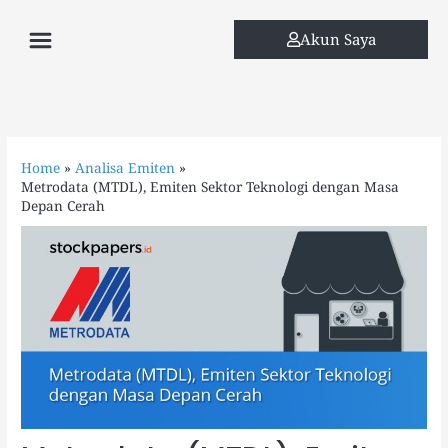
Skip
Menu
to
Akun Saya
content
Home
Analisa Emiten
Metrodata (MTDL), Emiten Sektor Teknologi dengan Masa
Depan Cerah