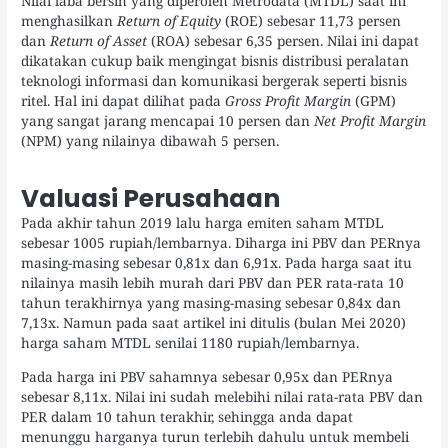
Nilai laba bersih yang diperoleh Metrodata (MTDL) saat ini
menghasilkan
Return of Equity
(ROE) sebesar 11,73 persen
dan
Return of Asset
(ROA) sebesar 6,35 persen. Nilai ini dapat
dikatakan cukup baik mengingat bisnis distribusi peralatan
teknologi informasi dan komunikasi bergerak seperti bisnis
ritel. Hal ini dapat dilihat pada
Gross Profit Margin
(GPM)
yang sangat jarang mencapai 10 persen dan
Net Profit Margin
(NPM) yang nilainya dibawah 5 persen.
Valuasi Perusahaan
Pada akhir tahun 2019 lalu harga emiten saham MTDL
sebesar 1005 rupiah/lembarnya. Diharga ini PBV dan PERnya
masing-masing sebesar 0,81x dan 6,91x. Pada harga saat itu
nilainya masih lebih murah dari PBV dan PER rata-rata 10
tahun terakhirnya yang masing-masing sebesar 0,84x dan
7,13x. Namun pada saat artikel ini ditulis (bulan Mei 2020)
harga saham MTDL senilai 1180 rupiah/lembarnya.
Pada harga ini PBV sahamnya sebesar 0,95x dan PERnya
sebesar 8,11x. Nilai ini sudah melebihi nilai rata-rata PBV dan
PER dalam 10 tahun terakhir, sehingga anda dapat
menunggu harganya turun terlebih dahulu untuk membeli