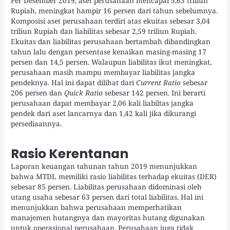
Per Desember 2019, aset perusahaan mencapai 5,63 triliun
Rupiah, meningkat hampir 16 persen dari tahun sebelumnya.
Komposisi aset perusahaan terdiri atas ekuitas sebesar 3,04
triliun Rupiah dan liabilitas sebesar 2,59 triliun Rupiah.
Ekuitas dan liabilitas perusahaan bertambah dibandingkan
tahun lalu dengan persentase kenaikan masing-masing 17
persen dan 14,5 persen. Walaupun liabilitas ikut meningkat,
perusahaan masih mampu membayar liabilitas jangka
pendeknya. Hal ini dapat dilihat dari
Current Ratio
sebesar
206 persen dan
Quick Ratio
sebesar 142 persen. Ini berarti
perusahaan dapat membayar 2,06 kali liabiltas jangka
pendek dari aset lancarnya dan 1,42 kali jika dikurangi
persediaannya.
Rasio Kerentanan
Laporan keuangan tahunan tahun 2019 menunjukkan
bahwa MTDL memiliki rasio liabilitas terhadap ekuitas (DER)
sebesar 85 persen. Liabilitas perusahaan didominasi oleh
utang usaha sebesar 63 persen dari total liabilitas. Hal ini
menunjukkan bahwa perusahaan memperhatikan
manajemen hutangnya dan mayoritas hutang digunakan
untuk operasional perusahaan. Perusahaan juga tidak