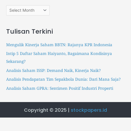
p
p
o
a
a
r
p
p
:
e
e
Tulisan Terkini
r
r
s
s
Mengulik Kinerja Saham BBTN: Rajanya KPR Indonesia
.
.
Intip 5 Daftar Saham Haiyanto, Bagaimana Kondisinya
i
i
Sekarang?
d
d
I
T
Analisis Saham ISSP: Demand Naik, Kinerja Naik?
n
r
Analisis Pendapatan Tim Sepakbola Dunia: Dari Mana Saja?
s
a
Analisis Saham GPRA: Sentimen Positif Industri Properti
t
k
a
t
g
e
Copyright © 2025 |
stockpapers.id
r
e
a
r
m