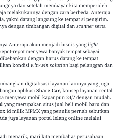
mbangnya dan setelah membayar kita memperoleh
ja melakukannya dengan cara berbeda. Anteraja
, yakni datang langsung ke tempat si pengirim.
nya dengan timbangan digital dan
scanner
serta
unya Anteraja akan menjadi bisnis yang
light
u repot-repot menyewa banyak tempat sebagai
ak dibebankan dengan harus datang ke tempat
silkan kondisi
win-win solution
bagi pelanggan dan
bangkan digitalisasi layanan lainnya yang juga
mbangan aplikasi
Share Car
, konsep layanan rental
sa menyewa mobil kapanpun 24/7 dengan mudah.
id
yang merupakan situs jual beli mobil baru dan
box.id milik MPMX yang penulis pernah sebutkan
 Ada juga layanan portal lelang online melalui
njadi menarik, mari kita membahas perusahaan