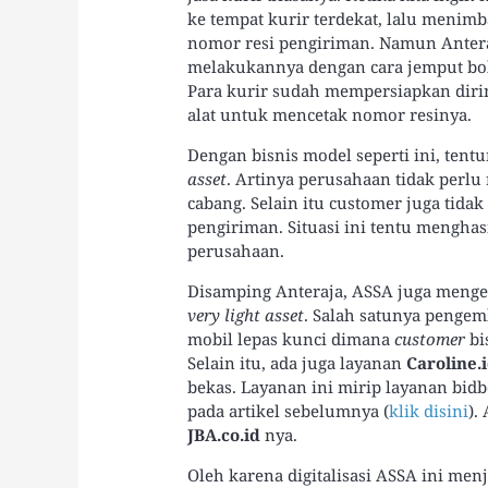
ke tempat kurir terdekat, lalu meni
nomor resi pengiriman. Namun Antera
melakukannya dengan cara jemput bola
Para kurir sudah mempersiapkan diri
alat untuk mencetak nomor resinya.
Dengan bisnis model seperti ini, tent
asset
. Artinya perusahaan tidak perl
cabang. Selain itu customer juga tid
pengiriman. Situasi ini tentu mengha
perusahaan.
Disamping Anteraja, ASSA juga mengem
very light asset
. Salah satunya penge
mobil lepas kunci dimana
customer
bi
Selain itu, ada juga layanan
Caroline.
bekas. Layanan ini mirip layanan bid
pada artikel sebelumnya (
klik disini
).
JBA.co.id
nya.
Oleh karena digitalisasi ASSA ini me