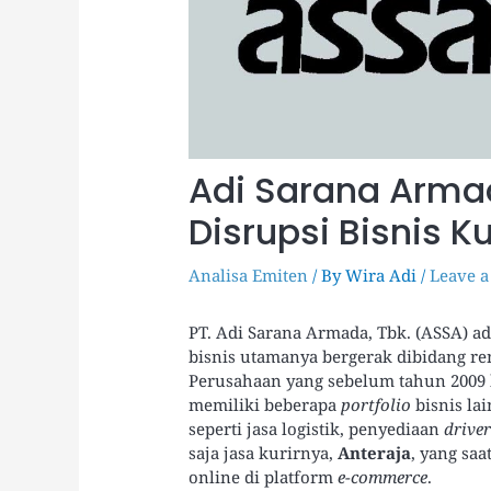
Adi Sarana Arma
Disrupsi Bisnis K
Analisa Emiten
/ By
Wira Adi
/
Leave 
PT. Adi Sarana Armada, Tbk. (ASSA) ad
bisnis utamanya bergerak dibidang r
Perusahaan yang sebelum tahun 2009 
memiliki beberapa
portfolio
bisnis la
seperti jasa logistik, penyediaan
drive
saja jasa kurirnya,
Anteraja
, yang sa
online di platform
e-commerce
.