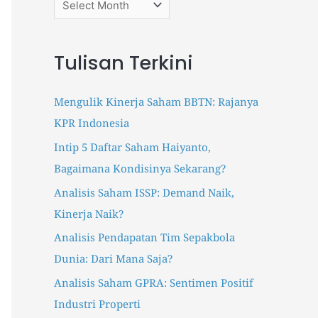
r
p
p
e
e
:
r
r
Tulisan Terkini
s
s
.
.
i
i
Mengulik Kinerja Saham BBTN: Rajanya
d
d
KPR Indonesia
I
T
Intip 5 Daftar Saham Haiyanto,
n
r
Bagaimana Kondisinya Sekarang?
s
a
t
k
Analisis Saham ISSP: Demand Naik,
a
t
Kinerja Naik?
g
e
Analisis Pendapatan Tim Sepakbola
r
e
Dunia: Dari Mana Saja?
a
r
m
Analisis Saham GPRA: Sentimen Positif
Industri Properti