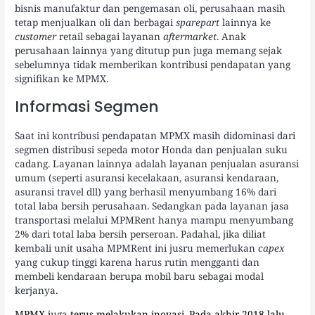
bisnis manufaktur dan pengemasan oli, perusahaan masih
tetap menjualkan oli dan berbagai
sparepart
lainnya ke
customer
retail sebagai layanan
aftermarket
. Anak
perusahaan lainnya yang ditutup pun juga memang sejak
sebelumnya tidak memberikan kontribusi pendapatan yang
signifikan ke MPMX.
Informasi Segmen
Saat ini kontribusi pendapatan MPMX masih didominasi dari
segmen distribusi sepeda motor Honda dan penjualan suku
cadang. Layanan lainnya adalah layanan penjualan asuransi
umum (seperti asuransi kecelakaan, asuransi kendaraan,
asuransi travel dll) yang berhasil menyumbang 16% dari
total laba bersih perusahaan. Sedangkan pada layanan jasa
transportasi melalui MPMRent hanya mampu menyumbang
2% dari total laba bersih perseroan. Padahal, jika diliat
kembali unit usaha MPMRent ini jusru memerlukan
capex
yang cukup tinggi karena harus rutin mengganti dan
membeli kendaraan berupa mobil baru sebagai modal
kerjanya.
MPMX j
uga
terus melakukan inovasi
.
Pada akhir 2018 lalu