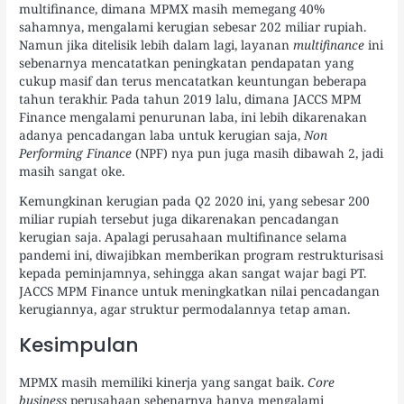
multifinance, dimana MPMX masih memegang 40%
sahamnya, mengalami kerugian sebesar 202 miliar rupiah.
Namun jika ditelisik lebih dalam lagi, layanan
multifinance
ini
sebenarnya mencatatkan peningkatan pendapatan yang
cukup masif dan terus mencatatkan keuntungan beberapa
tahun terakhir. Pada tahun 2019 lalu, dimana JACCS MPM
Finance mengalami penurunan laba, ini lebih dikarenakan
adanya pencadangan laba untuk kerugian saja,
Non
Performing Finance
(NPF) nya pun juga masih dibawah 2, jadi
masih sangat oke.
Kemungkinan kerugian pada Q2 2020 ini, yang sebesar 200
miliar rupiah tersebut juga dikarenakan pencadangan
kerugian saja. Apalagi perusahaan multifinance selama
pandemi ini, diwajibkan memberikan program restrukturisasi
kepada peminjamnya, sehingga akan sangat wajar bagi PT.
JACCS MPM Finance untuk meningkatkan nilai pencadangan
kerugiannya, agar struktur permodalannya tetap aman.
Kesimpulan
MPMX masih memiliki kinerja yang sangat baik.
Core
business
perusahaan sebenarnya hanya mengalami