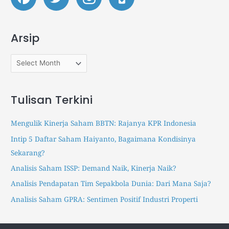
t
t
c
o
o
h
c
c
Arsip
k
k
f
p
p
o
a
a
r
p
p
:
e
e
Tulisan Terkini
r
r
s
s
Mengulik Kinerja Saham BBTN: Rajanya KPR Indonesia
.
.
Intip 5 Daftar Saham Haiyanto, Bagaimana Kondisinya
i
i
Sekarang?
d
d
I
T
Analisis Saham ISSP: Demand Naik, Kinerja Naik?
n
r
Analisis Pendapatan Tim Sepakbola Dunia: Dari Mana Saja?
s
a
Analisis Saham GPRA: Sentimen Positif Industri Properti
t
k
a
t