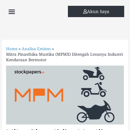
Skip
Menu
to
Akun Saya
content
Home
Analisa Emiten
Mitra Pinasthika Mustika (MPMX) Ditengah Lesunya Industri
Kendaraan Bermotor