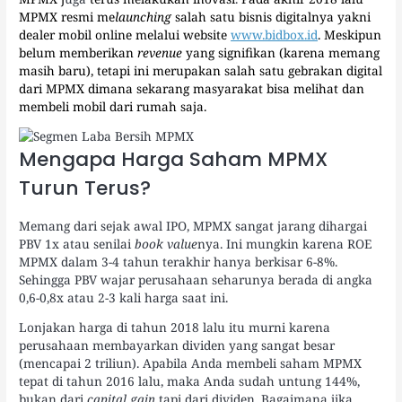
MPMX resmi me
launching
salah satu bisnis digitalnya yakni
dealer mobil online melalui website
www.bidbox.id
.
Meskipun
belum memberikan
revenue
yang signifikan (karena memang
masih baru), tetapi ini merupakan salah satu gebrakan digital
dari MPMX dimana sekarang masyarakat bisa melihat dan
membeli mobil dari rumah saja.
Mengapa Harga Saham MPMX
Turun Terus?
Memang dari sejak awal IPO, MPMX sangat jarang dihargai
PBV 1x atau senilai
book value
nya. Ini mungkin karena ROE
MPMX dalam 3-4 tahun terakhir hanya berkisar 6-8%.
Sehingga PBV wajar perusahaan seharunya berada di angka
0,6-0,8x atau 2-3 kali harga saat ini.
Lonjakan harga di tahun 2018 lalu itu murni karena
perusahaan membayarkan dividen yang sangat besar
(mencapai 2 triliun). Apabila Anda membeli saham MPMX
tepat di tahun 2016 lalu, maka Anda sudah untung 144%,
bukan dari
capital gain
tapi dari dividen. Bagaimana jika