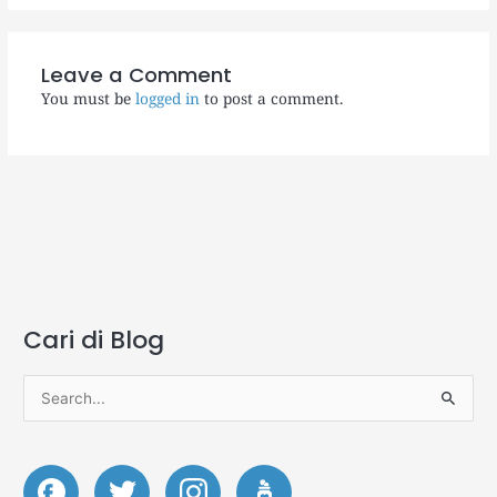
Leave a Comment
You must be
logged in
to post a comment.
Cari di Blog
A
r
s
S
i
e
p
a
S
S
r