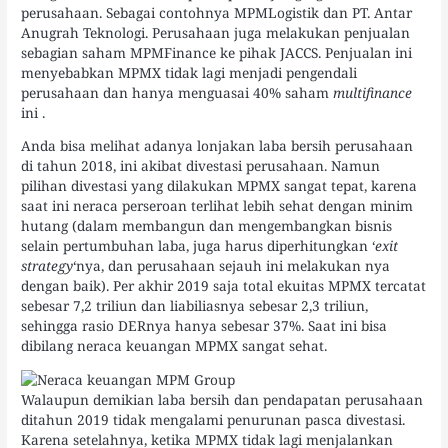
perusahaan. Sebagai contohnya MPMLogistik dan PT. Antar
Anugrah Teknologi. Perusahaan juga melakukan penjualan
sebagian saham MPMFinance ke pihak JACCS. Penjualan ini
menyebabkan MPMX tidak lagi menjadi pengendali
perusahaan dan hanya menguasai 40% saham
multifinance
ini .
Anda bisa melihat adanya lonjakan laba bersih perusahaan
di tahun 2018, ini akibat divestasi perusahaan. Namun
pilihan divestasi yang dilakukan MPMX sangat tepat, karena
saat ini neraca perseroan terlihat lebih sehat dengan minim
hutang (dalam membangun dan mengembangkan bisnis
selain pertumbuhan laba, juga harus diperhitungkan ‘
exit
strategy
‘nya, dan perusahaan sejauh ini melakukan nya
dengan baik). Per akhir 2019 saja total ekuitas MPMX tercatat
sebesar 7,2 triliun dan liabiliasnya sebesar 2,3 triliun,
sehingga rasio DERnya hanya sebesar 37%. Saat ini bisa
dibilang neraca keuangan MPMX sangat sehat.
Walaupun demikian laba bersih dan pendapatan perusahaan
ditahun 2019 tidak mengalami penurunan pasca divestasi.
Karena setelahnya, ketika MPMX tidak lagi menjalankan